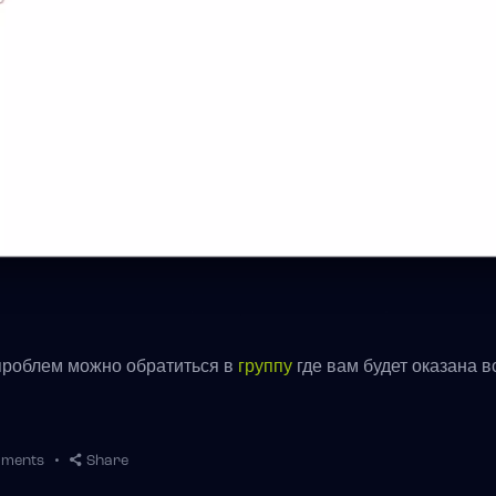
 проблем можно обратиться в
группу
где вам будет оказана 
ments
Share