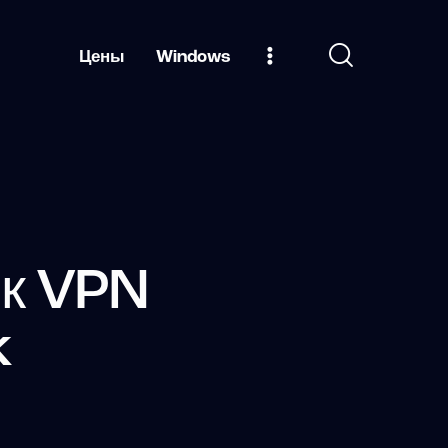
Цены
Windows
 к VPN
k