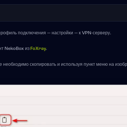
профиль подключения — настройки — к VPN-серверу.
нт NekoBox из
FoXray
.
е необходимо скопировать и используя пункт меню на изоб